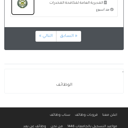
المديرية العامة لمكافحة المخدرات
منذ أسبوع
« السابق
التالي »
-
الوظائف
اعلن معنا
قروبات وظائف
سناب وظائف
مواعيد التسجيل بالجامعات 1446
من نحن
وظائف عن بعد