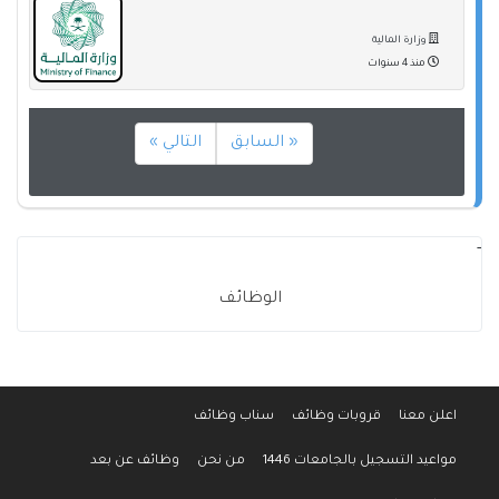
وزارة المالية
منذ 4 سنوات
« السابق
التالي »
-
الوظائف
اعلن معنا
قروبات وظائف
سناب وظائف
مواعيد التسجيل بالجامعات 1446
من نحن
وظائف عن بعد