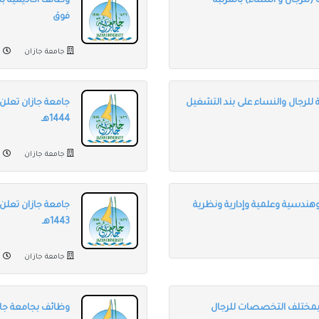
للرجال و النساء) بالمرتبة
وظائف أكاديمية بج
فوق
جامعة جازان
من
لرجال والنساء على بند التشغيل
1444هـ
جامعة جازان
من
ندسية وعلمية وإدارية ونظرية
جامعة جازان تعلن ب
1443هـ
جامعة جازان
من
 بمختلف التخصصات للرجال
وظائف بجامعة جاز