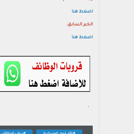
اضغط هنا
الخبر السابق:
اضغط هنا
- ‏
#نتائج قبول العسكرية
#سناب الوظائف