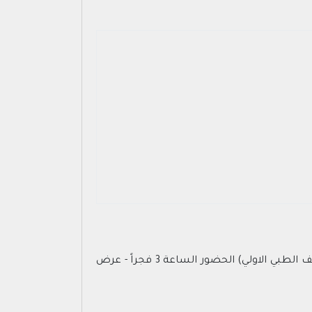
- مكتب التسجيل الواقع خلف مبنى شئون المتقاعدين للقوات المسلحة - طريق الملك عبد العزيز ( نفس موقع الكشف الطبي الاولي) الحضور الساعة 3 فجراً - عرض