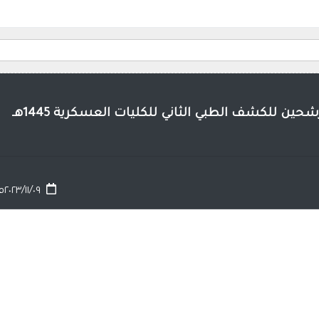
حين للكشف الطبي الثاني للكليات العسكرية 1445هـ
٢٠٢٣/١١/٠٩م