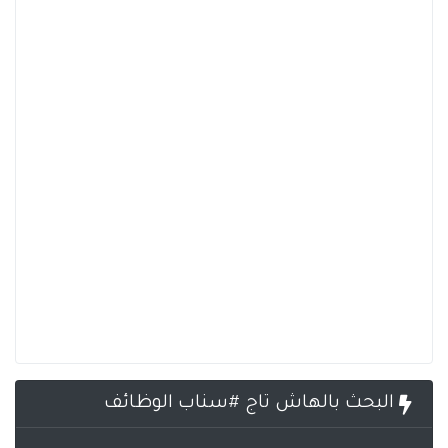
البحث بالهاش تاج #سناب الوظائف