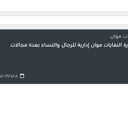
يات موان
رة النفايات موان إدارية للرجال والنساء بعدة مجالات
٢٠٢٣/٠٤/٠٨م