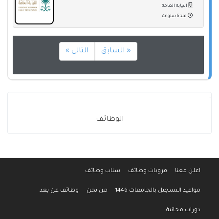
النيابة العامة
منذ 6 سنوات
« السابق
التالي »
-
الوظائف
اعلن معنا
قروبات وظائف
سناب وظائف
مواعيد التسجيل بالجامعات 1446
من نحن
وظائف عن بعد
دورات مجانية