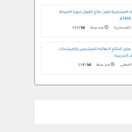
لد العسكرية تعلن نتائج القبول لدورة الضباط
د العسكرية
منذ سنة
5323
ي يعلن النتائج النهائية للمرشحين والمرشحات
التدريبية
والمهني
منذ سنة
2245