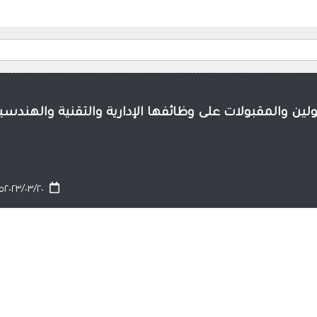
بولين والمقبولات على وظائفها الإدارية والتقنية والهندسي
٢٠٢٣/٠٣/٢٠م