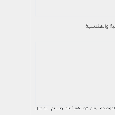
نية والهندسية
مة اعلنت نتائج المرشحين والمرشحات المقبولين على الوظائف الإدارية المعلنة بتاريخ 1444/06/10هـ، الموضحة ارقام هوياتهم أدناه، وسيتم التواصل