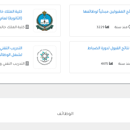
ج المقبولين مبدئياً لوظائفها
كلية الملك خا
(الثانوية) لعام 1446هـ
كلية الملك خال
منذ سنة
3229
تائج القبول لدورة الضباط
التدريب التقن
لشغل الوظائف 
التدريب التقني 
ذ سنة
4615
الوظائف