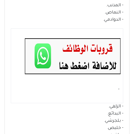
- المذنب.
- النماص.
- الدوادمي.
- ‏
- الزلفي.
- البدائع.
- بلجرشي.
- خليص.