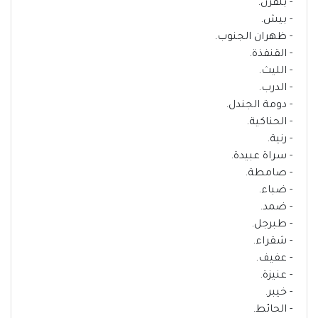
- بلقرن.
- بيش.
- ظهران الجنوب.
- القنفذة.
- الليث.
- الدرب.
- دومة الجندل.
- الحناكية.
- رنية.
- سراة عبيدة.
- صامطة.
- ضباء.
- ضمد.
- طبرجل.
- شقراء.
- عفيف.
- عنيزة.
- خيبر.
- الحائط.