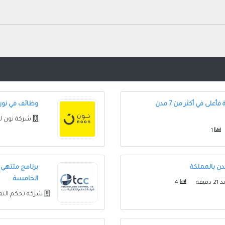
وظائف في شركة أكوا باور للثانوية فأعلى في أكثر من 7 مدن
وظائف في نون 
شركة نون ل
1
دن بالمملكة
برنامج متتهي 
الخامسة
 دقيقة
4
شركة تحكم التق