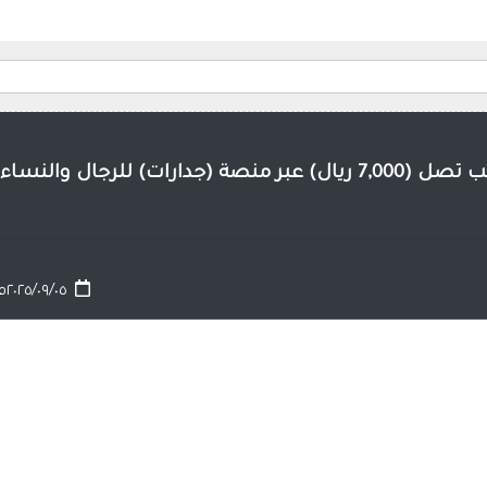
ارات) للرجال والنساء
٢٠٢٥/٠٩/٠٥م