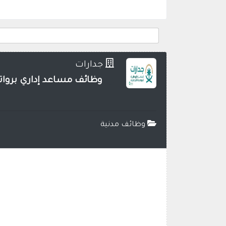
جدارات
وظائف مساعد إداري برواتب تصل (7,000 ريال) عبر منصة (جد
وظائف مدنية