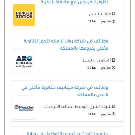
تطوير الخريجين مع مكافأة شهرية
هنقرستيشن
منذ يوم
64
وظائف في شركة روان أرامكو للحفر للثانوية
فأعلى بفروعها بالمملكة
أرامكو روان للحفر
منذ يوم
155
وظائف في شركة مينابيف للثانوية فأعلى في
6 مدن بالمملكة
شركة الشرق الأوسط لصناعة المرطبات
منذ يوم
314
برنامج ابتعاث مبتدىء بالتوظيف في وزارة