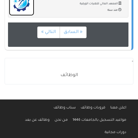
المعهد العالي للتقنيات الورقية
منذ سنة
« السابق
التالي »
-
الوظائف
اعلن معنا
قروبات وظائف
سناب وظائف
مواعيد التسجيل بالجامعات 1446
من نحن
وظائف عن بعد
دورات مجانية