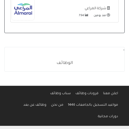
شركة المراعي
منذ يومين
794
-
الوظائف
اعلن معنا
قروبات وظائف
سناب وظائف
مواعيد التسجيل بالجامعات 1446
من نحن
وظائف عن بعد
دورات مجانية
جميع الحقوق محفوظة لموقع وظائف المواطن © 2016-2026