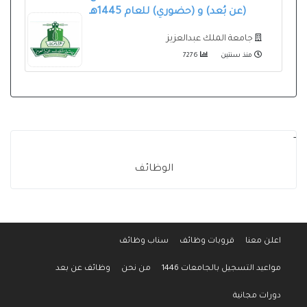
(عن بُعد) و (حضوري) للعام 1445هـ
جامعة الملك عبدالعزيز
منذ سنتين
7276
-
الوظائف
اعلن معنا
قروبات وظائف
سناب وظائف
مواعيد التسجيل بالجامعات 1446
من نحن
وظائف عن بعد
دورات مجانية