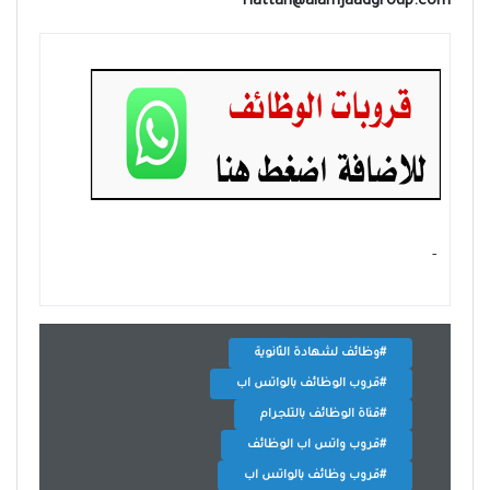
Hattan@alamjaadgroup.com
- ‏
#وظائف لشهادة الثانوية
#قروب الوظائف بالواتس اب
#قناة الوظائف بالتلجرام
#قروب واتس اب الوظائف
#قروب وظائف بالواتس اب