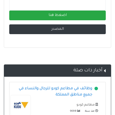
اضغط هنا
المصدر
أخبار ذات صلة
وظائف في مطاعم كودو للرجال والنساء في
جميع مناطق المملكة
مطاعم كودو
منذ سنة
9098