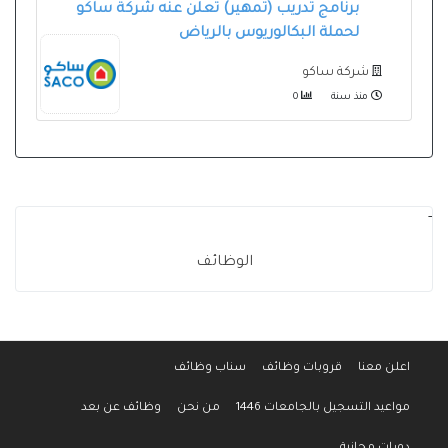
برنامج تدريب (تمهير) تعلن عنه شركة ساكو
لحملة البكالوريوس بالرياض
شركة ساكو
منذ سنة
0
-
الوظائف
اعلن معنا
قروبات وظائف
سناب وظائف
مواعيد التسجيل بالجامعات 1446
من نحن
وظائف عن بعد