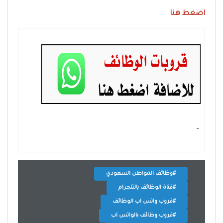
اضغط هنا
- ‏
#وظائف المواطن السعودي
#قناة الوظائف بالتلجرام
#قروب واتس اب الوظائف
#قروب وظائف بالواتس اب