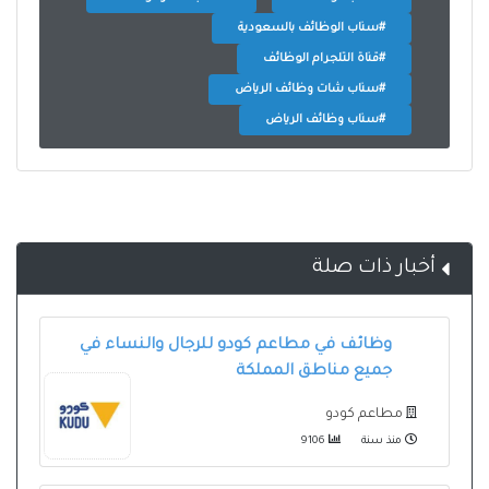
#سناب الوظائف بالسعودية
#قناة التلجرام الوظائف
#سناب شات وظائف الرياض
#سناب وظائف الرياض
أخبار ذات صلة
وظائف في مطاعم كودو للرجال والنساء في
جميع مناطق المملكة
مطاعم كودو
منذ سنة
9106