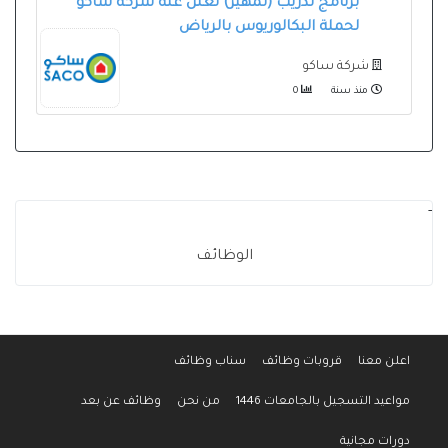
برنامج تدريب (تمهير) تعلن عنه شركة ساكو
لحملة البكالوريوس بالرياض
شركة ساكو
منذ سنة
0
-
الوظائف
اعلن معنا
قروبات وظائف
سناب وظائف
مواعيد التسجيل بالجامعات 1446
من نحن
وظائف عن بعد
دورات مجانية