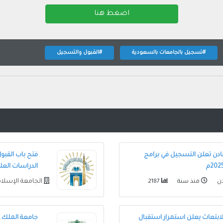
اضغط هنا
#تسجيل بالجامعات بالسعودية
#القبول والتسجيل
ادن تعلن التسجيل في برامج
فتح باب القبول
الدراسات العلي
دن
الجامعة الإسلام
منذ سنة
2187
لابتعاث يعلن استمرار استقبال
جامعة الملك ع