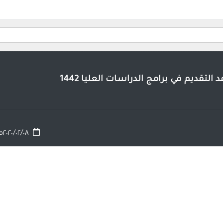
تقديم في برامج الدراسات العليا 1442
٢٠٢٠/٠٢/٠٨م