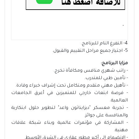
- ‏
4- التفرغ التام للبرنامج.
5- اجتياز جميع مراحل التقييم والقبول.
مزايا البرنامج:
- راتب شهري منافس ومكافأة تخرج.
- تأمين طبي للمتدرب.
- تأهيل مهني متقدم ومتكامل تحت إشراف خبراء وقادة.
- فرصة ابتعاث خارجي للمتميزين في أعرق الجامعات
العالمية.
- تجربة معسكر "ديزايناثون واعد" لتطوير حلول ابتكارية
والمنافسة على جوائز.
- المشاركة في مؤتمرات عالمية وبناء شبكة علاقات
مهنية.
- الانضمام إلى أكبر مطور عقاري في الشرق الأوسط.