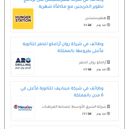
وظائف في شركة هنقرستيشن على برنامج
تطوير الخريجين مع مكافأة شهرية
هنقرستيشن
منذ يوم
64
وظائف في شركة روان أرامكو للحفر للثانوية
فأعلى بفروعها بالمملكة
أرامكو روان للحفر
منذ يوم
69
وظائف في شركة مينابيف للثانوية فأعلى في
6 مدن بالمملكة
شركة الشرق الأوسط لصناعة المرطبات
منذ يوم
283