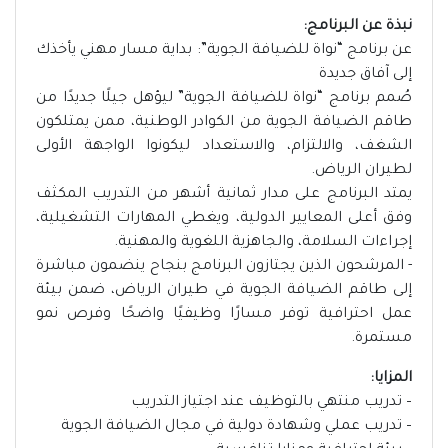
نبذة عن البرنامج:
عن برنامج “نواة للضيافة الجوية”: بداية مسار مهني يأخذك
إلى آفاق جديدة
صُمم برنامج “نواة للضيافة الجوية” ليؤهل جيلًا جديدًا من
طاقم الضيافة الجوية من الكوادر الوطنية، ممن يمتلكون
الشغف، والالتزام، والاستعداد ليكونوا الواجهة الأولى
لطيران الرياض.
يمتد البرنامج على مدار ثمانية أشهر من التدريب المكثف
وفق أعلى المعايير الدولية، ويغطي المهارات التشغيلية،
إجراءات السلامة، والجاهزية اللغوية والمهنية.
- المرشحون الذين يجتازون البرنامج بنجاح ينضمون مباشرة
إلى طاقم الضيافة الجوية في طيران الرياض، ضمن بيئة
عمل احترافية توفر مسارًا وظيفيًا واضحًا وفرص نمو
مستمرة.
المزايا:
– تدريب منتهي بالتوظيف عند اجتياز التدريب
– تدريب عملي وشهادة دولية في مجال الضيافة الجوية