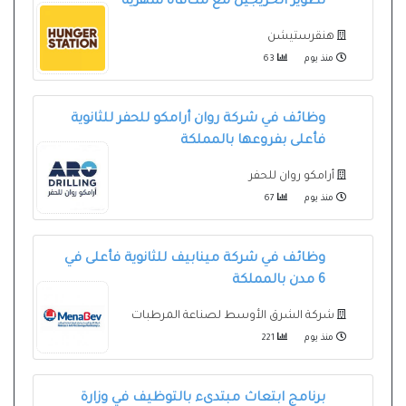
تطوير الخريجين مع مكافأة شهرية
هنقرستيشن
منذ يوم
63
وظائف في شركة روان أرامكو للحفر للثانوية
فأعلى بفروعها بالمملكة
أرامكو روان للحفر
منذ يوم
67
وظائف في شركة مينابيف للثانوية فأعلى في
6 مدن بالمملكة
شركة الشرق الأوسط لصناعة المرطبات
منذ يوم
221
برنامج ابتعاث مبتدىء بالتوظيف في وزارة