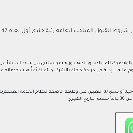
شروط القبول المباحث العامة رتبة جندي أول لعام 1447هـ
لولادة وكذلك والديه ووالديهم وزوجته ويستثنى من شرط المنشأ من ن
ليه بالإدانة في جريمة مخلة بالشرف والأمانة أو أُنهيت خدماته من 
كومية أو سبق له التعيين على وظيفة خاضعة لنظام الخدمة العسكرية.