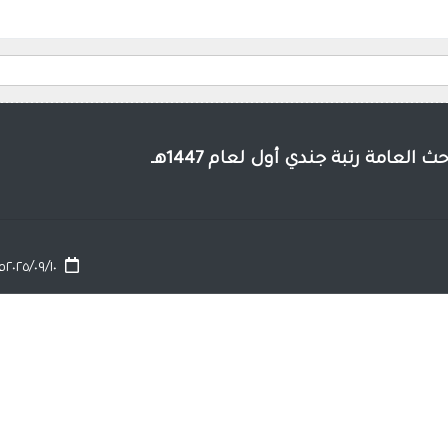
لعامة رتبة جندي أول لعام 1447هـ
٢٠٢٥/٠٩/١٠م