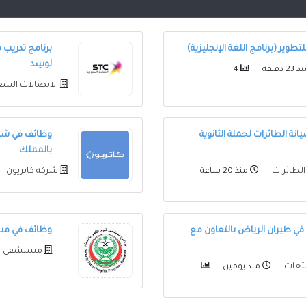
وير (برنامج اللغة الإنجليزية)
برنامج تدريب م
لوسِد
23 دقيقة
4
الاتصالات السع
ة الطائرات لحملة الثانوية
بالمملك
الطائرات
شركة كاتريون
منذ 20 ساعة
في طيران الرياض بالتعاون مع
وظائف في مست
مستشفى قو
بتعاث
منذ يومين