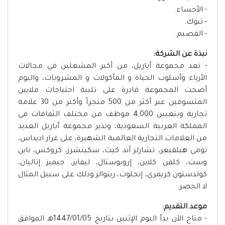
- الأحساء.
- تبوك.
- القصيم.
نبذة عن الشركة:
- تعد مجموعة أباريل، من أكبر المشغلين في مجالات
الأزياء وأسلوب الحياة و المأكولات و المشروبات، واليوم
أضحت المجموعة قادرة على تلبية احتياجات ملايين
المتسوقين عبر أكثر من 500 متجراً وأكثر من 30 علامة
تجارية وبتعيين 4,000 موظف من مختلف الثقافات في
المملكة العربية السعودية، وتدير مجموعة أباريل العديد
من العلامات التجارية العالمية الشهيرة، على غرار اديداس،
تومي هيلفيغر، تشارلز آند كيث، سكيتشرز، كروكس، ناين
وست، كلفن كلاين، إروبوستال، ليفايز، جيميز إتاليان،
كولدستون كريمري، إنجلوت، ريتوالز وذلك على سبيل المثال
لا الحصر.
موعد التقديم:
- متاح الآن بدأ اليوم الإثنين بتاريخ 1447/01/05هـ الموافق