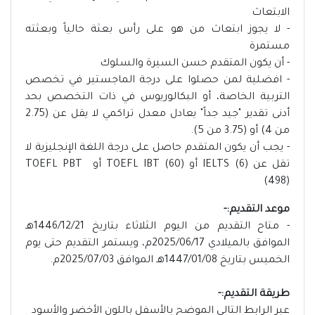
الابتعاث
- لا يجوز ابتعاث من هو على رأس بعثة حالياً وبعثته
مستمرة
- أن يكون المتقدم حسن السيرة والسلوك
- افضلية لمن حصلوا على درجة الماجستير في تخصص
التربية الخاصة، أو البكالوريوس في ذات التخصص بحد
أدنى تقدير "جيد جداً" يعادل معدل تراكمي لا يقل عن (2.75
من 4) أو (3.75 من 5).
- يجب أن يكون المتقدم حاصل على درجة اللغة الإنجليزية لا
تقل عن IELTS (6) أو TOEFL IBT (60) أو TOEFL PBT
(498)
موعد التقديم:-
- متاح التقديم من اليوم الثلاثاء بتاريخ 1446/12/21هـ
الموافق بالميلادي 2025/06/17م، ويستمر التقديم حتى يوم
الخميس بتاريخ 1447/01/08هـ الموافق 2025/07/03م.
طريقة التقديم:-
عبر الرابط التالي الموضح بالأسفل باللون الأخضر والأسود