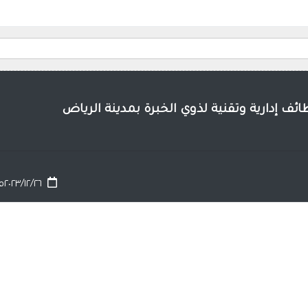
٢٠٢٣/١٢/٢٦م