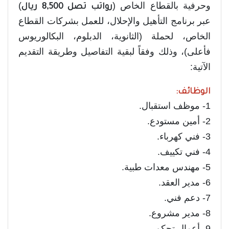
وحرفية بالقطاع الخاص (
)
رواتب تصل 8,500 ريال
عبر برنامج التأهيل والإحلال، للعمل بشركات القطاع
الخاص، لحملة (الثانوية، الدبلوم، البكالوريوس
فأعلى)، وذلك وفقاً لبقية التفاصيل وطريقة التقديم
الآتية:
الوظائف:
1- موظف استقبال.
2- أمين مستودع.
3- فني كهرباء.
4- فني تكييف.
5- مهندس معدات طبية.
6- مدير العقد.
7- دعم فني.
8- مدير مشروع.
9- أعمال تحكم.