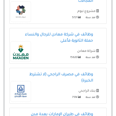
المجالات
مشروع نيوم
منذ سنة
5721
وظائف في شركة معادن للرجال والنساء
حملة الثانوية فأعلى
شركة معادن
منذ سنة
15620
وظائف في مصرف الراجحي (لا تشترط
الخبرة)
بنك الراجحي
منذ سنة
7174
وظائف في طيران الإمارات بعدة مدن