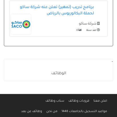
برنامج تدريب (تمهير) تعلن عنه شركة ساكو
لحملة البكالوريوس بالرياض
شركة ساكو
منذ سنة
0
-
الوظائف
اعلن معنا
قروبات وظائف
سناب وظائف
مواعيد التسجيل بالجامعات 1446
من نحن
وظائف عن بعد