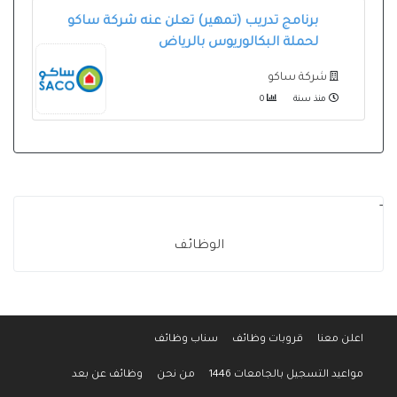
برنامج تدريب (تمهير) تعلن عنه شركة ساكو
لحملة البكالوريوس بالرياض
شركة ساكو
منذ سنة
0
-
الوظائف
اعلن معنا
قروبات وظائف
سناب وظائف
مواعيد التسجيل بالجامعات 1446
من نحن
وظائف عن بعد