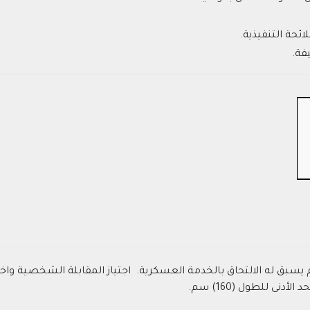
ائحة التنفيذية.
فة.
سبق له الالتحاق بالخدمة العسكرية. اجتياز المقابلة الشخصية واختبا
نى للطول (160) سم.