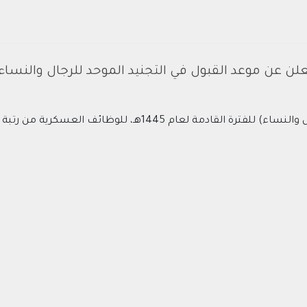
علن عن موعد القبول في التجنيد الموحد للرجال والنساء لعام 
1445هـ، للوظائف العسكرية من رتبة (جندي) حتى (رقيب)،