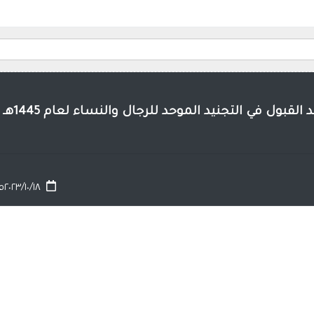
لقبول في التجنيد الموحد للرجال والنساء لعام 1445هـ
٢٠٢٣/١٠/١٨م