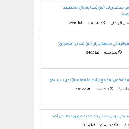
في معهد ريادة (عن بُعد) بمجال التخطيط
مدة
عمال الوطني
منذ سنة
2540
 مجانية في جامعة جازان (عن بُعد) و (حضوري)
ن
منذ سنة
8403
مكثفة⁧ عن بعد⁩ مع (شهادة معتمدة) لدى ‏سيسكو
المية
منذ سنة
46322
ويق
منذ سنة
1084