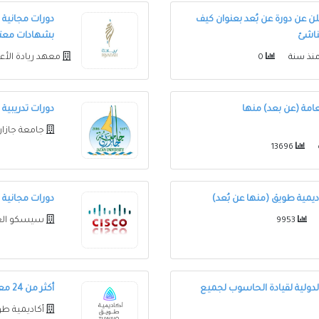
لن عن دورة عن بُعد بعنوان كيف
دورات مجانية 
ناشئ
بشهادات معت
معهد ريادة الأ
نذ سنة
0
عامة (عن بعد) منها
دورات تدريبية
جامعة جازا
13696
يمية طويق (منها عن بُعد)
دورات مجانية 
سيسكو الع
9953
الدولية لقيادة الحاسوب لجميع
أكثر من 24 معسكر تدريبي مجاني بأكاديمية طويق منها عن بُعد
أكاديمية ط