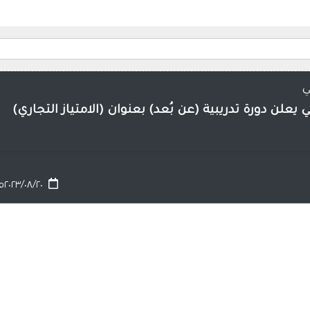
ي
يعلن دورة تدريبية (عن بُعد) بعنوان (الامتياز التجاري)
٢٠٢٣/٠٨/٢٠م