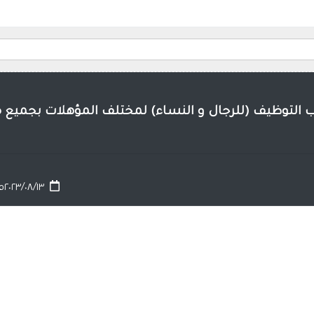
 التوظيف (للرجال و النساء) لمختلف المؤهلات بجميع 
٢٠٢٣/٠٨/١٣م