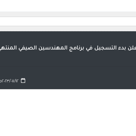
تعلن بدء التسجيل في برنامج المهندسين الصيفي المنته
٢٠٢٣/٠٧/١٢م