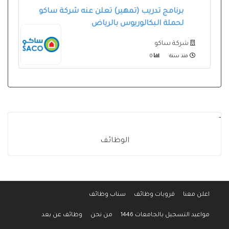
برنامج تدريب (تمهير) تعلن عنه شركة ساكو
لحملة البكالوريوس بالرياض
شركة ساكو
منذ سنة
0
-
الوظائف
اعلن معنا
قروبات وظائف
سناب وظائف
مواعيد التسجيل بالجامعات 1446
من نحن
وظائف عن بعد