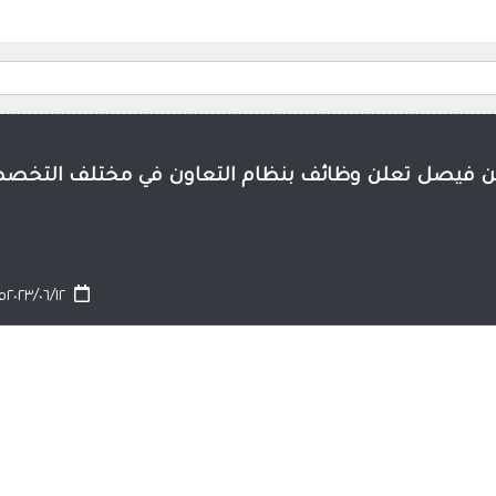
 بن فيصل تعلن وظائف بنظام التعاون في مختلف التخص
٢٠٢٣/٠٦/١٢م