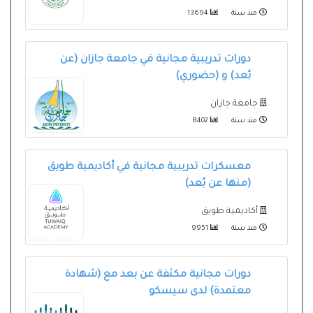
منذ سنة
13694
دورات تدريبية مجانية في جامعة جازان (عن
بُعد) و (حضوري)
جامعة جازان
منذ سنة
8402
معسكرات تدريبية مجانية في أكاديمية طويق
(منها عن بُعد)
أكاديمية طويق
منذ سنة
9951
دورات مجانية مكثفة⁧ عن بعد⁩ مع (شهادة
معتمدة) لدى ‏سيسكو