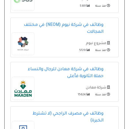
منذ سنة
5301
وظائف في شركة نيوم (NEOM) في مختلف
المجالات
مشروع نيوم
منذ سنة
5729
وظائف في شركة معادن للرجال والنساء
حملة الثانوية فأعلى
شركة معادن
منذ سنة
15624
وظائف في مصرف الراجحي (لا تشترط
الخبرة)