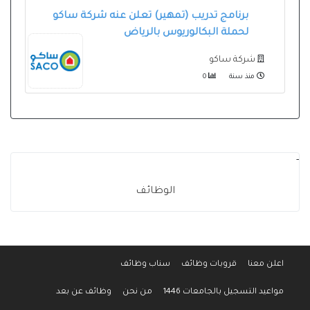
برنامج تدريب (تمهير) تعلن عنه شركة ساكو
لحملة البكالوريوس بالرياض
شركة ساكو
منذ سنة
0
-
الوظائف
اعلن معنا
قروبات وظائف
سناب وظائف
مواعيد التسجيل بالجامعات 1446
من نحن
وظائف عن بعد