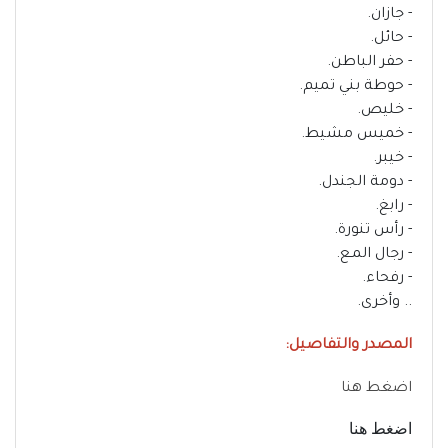
- جازان.
- حائل.
- حفر الباطن.
- حوطة بني تميم.
- خليص.
- خميس مشيط.
- خيبر.
- دومة الجندل.
- رابغ.
- رأس تنورة.
- رجال المـع.
- رفحاء.
.. وأخرى.
المصدر والتفاصيل:
اضغط هنا
اضغط هنا