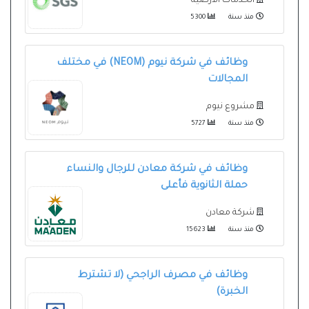
الخدمات الأرضية
منذ سنة
5300
وظائف في شركة نيوم (NEOM) في مختلف
المجالات
مشروع نيوم
منذ سنة
5727
وظائف في شركة معادن للرجال والنساء
حملة الثانوية فأعلى
شركة معادن
منذ سنة
15623
وظائف في مصرف الراجحي (لا تشترط
الخبرة)