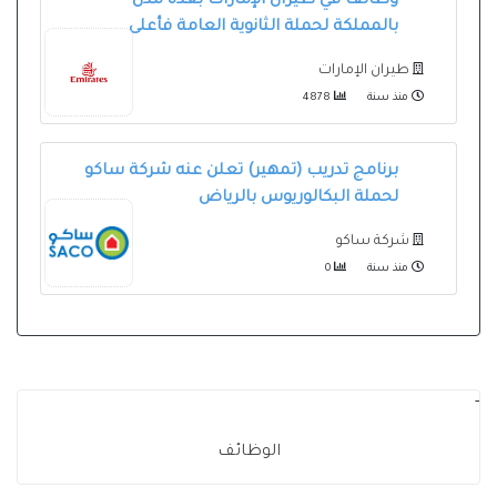
وظائف في طيران الإمارات بعدة مدن
بالمملكة لحملة الثانوية العامة فأعلى
طيران الإمارات
منذ سنة
4878
برنامج تدريب (تمهير) تعلن عنه شركة ساكو
لحملة البكالوريوس بالرياض
شركة ساكو
منذ سنة
0
-
الوظائف