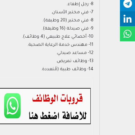
8- رجل إطفاء.
7- فني مختبر الأسنان.
8- فني مختبر (20 وظيفة).
9- فني صيدلة (16 وظيفة).
10- أخصائي علاج طبيعي (4 وظائف).
11- مهندس خدمة الرعاية الصحية.
12- مساعد صيدلي.
13- وظائف تمريض.
14- وظائف طبية (مُتعددة.