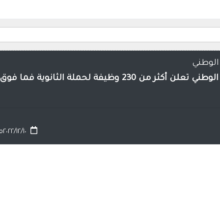
لوطني
وظيفة لحملة الثانوية فما فوق بعدة مدن
٢٠٢٢/١٢/١٠م