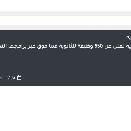
ه
ا فوق عبر برامجها التدريبية
٢٠٢٢/١١/٠١م