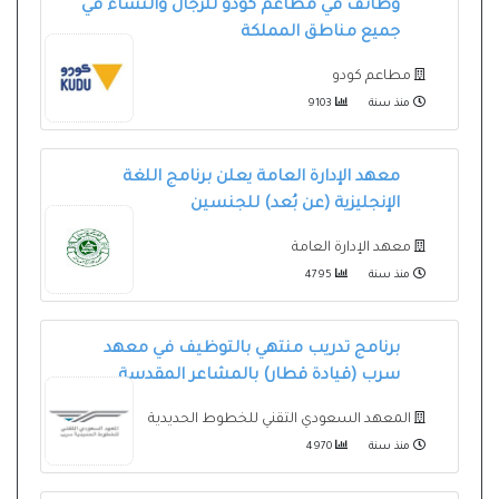
وظائف في مطاعم كودو للرجال والنساء في
جميع مناطق المملكة
مطاعم كودو
منذ سنة
9103
معهد الإدارة العامة يعلن برنامج اللغة
الإنجليزية (عن بُعد) للجنسين
معهد الإدارة العامة
منذ سنة
4795
برنامج تدريب منتهي بالتوظيف في معهد
سرب (قيادة قطار) بالمشاعر المقدسة
المعهد السعودي التقني للخطوط الحديدية
منذ سنة
4970