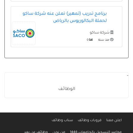
برنامج تدريب (تمهير) تعلن عنه شركة ساكو
لحملة البكالوريوس بالرياض
شركة ساكو
منذ سنة
0
-
الوظائف
اعلن معنا
قروبات وظائف
سناب وظائف
مواعيد التسجيل بالجامعات 1446
من نحن
وظائف عن بعد