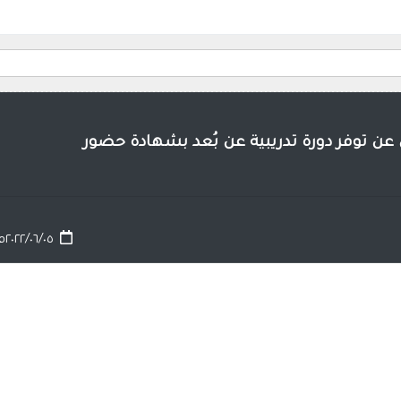
ن توفر دورة تدريبية عن بُعد بشهادة حضور
٢٠٢٢/٠٦/٠٥م