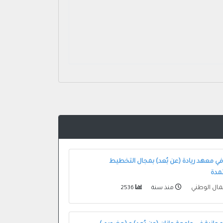
في معهد ريادة (عن بُعد) بمجال التخطيط
مدة
عمال الوطني
منذ سنة
2536