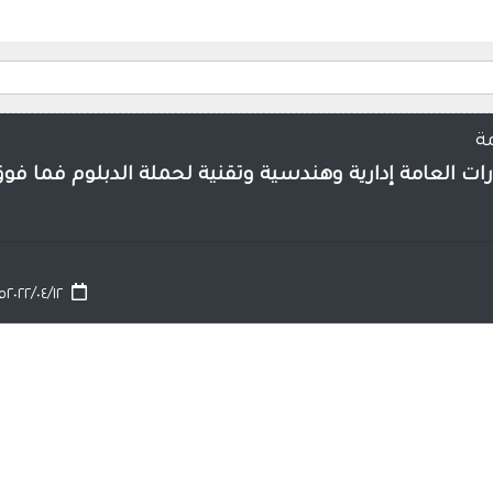
ة
 العامة إدارية وهندسية وتقنية لحملة الدبلوم فما فو
٢٠٢٢/٠٤/١٢م