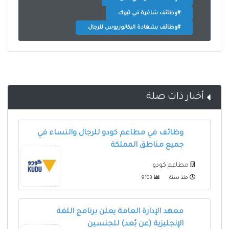
#وظائف شاغرة في تبوك
#وظائف بشهادة البكالوريوس للرجال
أخبار ذات صلة
وظائف في مطاعم كودو للرجال والنساء في
جميع مناطق المملكة
مطاعم كودو
منذ سنة
9103
معهد الإدارة العامة يعلن برنامج اللغة
الإنجليزية (عن بُعد) للجنسين