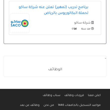
برنامج تدريب (تمهير) تعلن عنه شركة ساكو
لحملة البكالوريوس بالرياض
شركة ساكو
منذ سنة
0
-
الوظائف
اعلن معنا
قروبات وظائف
سناب وظائف
مواعيد التسجيل بالجامعات 1446
من نحن
وظائف عن بعد