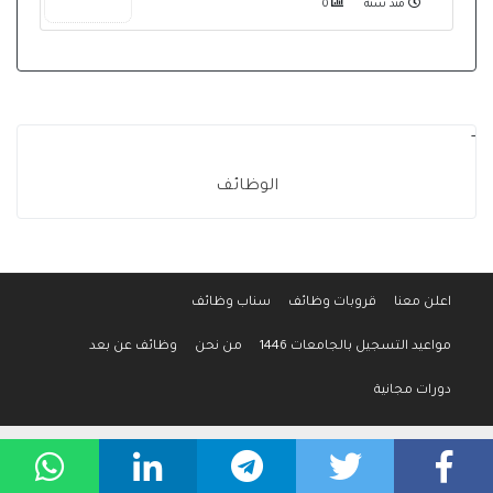
منذ سنة
0
-
الوظائف
اعلن معنا
قروبات وظائف
سناب وظائف
مواعيد التسجيل بالجامعات 1446
من نحن
وظائف عن بعد
دورات مجانية
جميع الحقوق محفوظة لموقع وظائف المواطن © 2016-2026
سياسة الخصوصية
-
إتفاقية الإستخدام