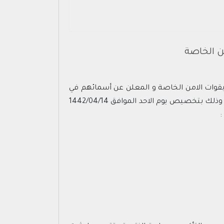
ن الخاصة
بقوات الامن الخاصة و المعلن عن أسمائهم في
الفرز المبدئي ممن لم يتمكنوا من الحضور بسبب ايجابية فحص كورونا او عدم تمكنهم من الحصول على نتيجة فحص وذلك بتخصيص يوم الاحد الموافق 1442/04/14