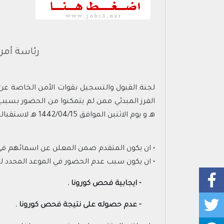
رئاسة أمن
لجنة القبول والتسجيل بقوات الأمن الخاصة عن
هـ و يوم الاثنين الموافق 1442/04/15 هـ لاستقبالهم مجدداً ومنحهم فرصه أخرى على ان تنطبق عليهم الشروط التالية :
• ان يكون المتقدم ضمن المعلن عن اسمائهم في ا
• ان يكون سبب عدم الحضور في الموعد المحدد له 
- ايجابية فحص كورونا .
- عدم حصوله على نتيجة فحص كورونا .