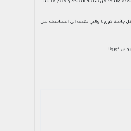
اء فحص جديد لفايروس كورونا بحيث يكون تاريخ اجراءه في يوم الخميس 11/04/1442 هـ او مابعده والتأكد من سلبية النتيجة وتقديم ما يثبت
ل جائحة كورونا والتي تهدف الى المحافظه على
روس كورونا.